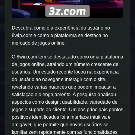
Descubra como é a experiência do usuário no
8win.com e como a plataforma se destaca no
mercado de jogos online.
O 8win.com tem se destacado como uma plataforma
de jogos online, atraindo um número crescente de
usuários. Um estudo recente focou na experiência
do usuário ao navegar e interagir com o site,
revelando várias nuances que podem impactar a
satisfação e o engajamento. A pesquisa analisou
aspectos como design, usabilidade, variedade de
jogos e suporte ao cliente. Um dos principais pontos
positivos identificados foi a interface intuitiva e
amigável, que permite que novos usuários se
familiarizem rapidamente com as funcionalidades