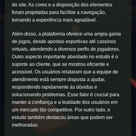
do site. As cores e a disposição dos elementos
foram projetadas para facilitar a navegação,
tornando a experiência mais agradável.
Além disso, a plataforma oferece uma ampla gama
de jogos, desde apostas esportivas até cassinos
virtuais, atendendo a diversos perfis de jogadores.
Outro aspecto importante abordado no estudo é o
suporte ao cliente, que se mostrou eficiente e
acessível. Os usuários relataram que a equipe de
atendimento está sempre disposta a ajudar,
respondendo rapidamente às dúvidas e
solucionando problemas. Esse fator é crucial para
manter a confiança e a lealdade dos usuários em
um mercado tão competitivo. Por outro lado, o
estudo também destacou áreas que podem ser
melhoradas.