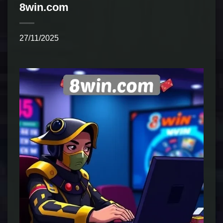
8win.com
27/11/2025