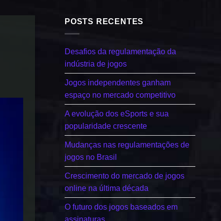
POSTS RECENTES
Desafios da regulamentação da
indústria de jogos
Jogos independentes ganham
espaço no mercado competitivo
A evolução dos eSports e sua
popularidade crescente
Mudanças nas regulamentações de
jogos no Brasil
Crescimento do mercado de jogos
online na última década
O futuro dos jogos baseados em
assinaturas