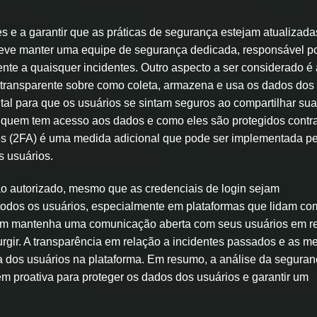
des e a garantir que as práticas de segurança estejam atualizad
 deve manter uma equipe de segurança dedicada, responsável p
nte a quaisquer incidentes. Outro aspecto a ser considerado é 
r transparente sobre como coleta, armazena e usa os dados dos
tal para que os usuários se sintam seguros ao compartilhar su
e quem tem acesso aos dados e como eles são protegidos contr
res (2FA) é uma medida adicional que pode ser implementada p
 usuários.
ão autorizado, mesmo que as credenciais de login sejam
odos os usuários, especialmente em plataformas que lidam co
n.com mantenha uma comunicação aberta com seus usuários em r
gir. A transparência em relação a incidentes passados e as m
a dos usuários na plataforma. Em resumo, a análise da seguran
m proativa para proteger os dados dos usuários e garantir um