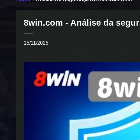
8win.com - Análise da segu
15/11/2025