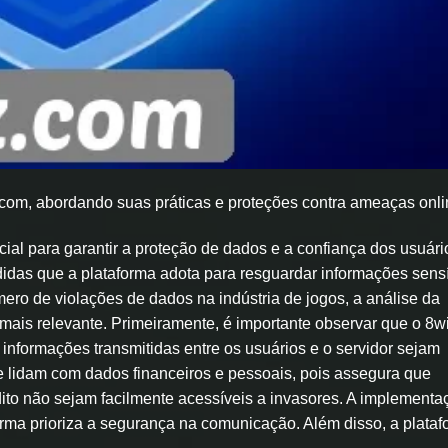
.com, abordando suas práticas e proteções contra ameaças onli
ial para garantir a proteção de dados e a confiança dos usuári
didas que a plataforma adota para resguardar informações sens
ero de violações de dados na indústria de jogos, a análise da
mais relevante. Primeiramente, é importante observar que o 8
as informações transmitidas entre os usuários e o servidor sejam
ue lidam com dados financeiros e pessoais, pois assegura que
to não sejam facilmente acessíveis a invasores. A implementa
orma prioriza a segurança na comunicação. Além disso, a plata