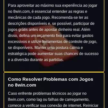
Para aproveitar ao máximo sua experiência ao jogar
no 8win.com, é essencial entender as regras e
mecânicas de cada jogo. Recomenda-se ler as
descrições disponíveis e, se possível, participar de
jogos grátis antes de apostar dinheiro real. Além
disso, defina um orçamento fixo para evitar gastos
excessivos e utilize ferramentas de controle de jogo,
se disponíveis. Manter uma postura calma e
estratégica pode aumentar suas chances de sucesso
e a diversão durante as partidas.
Como Resolver Problemas com Jogos
no 8win.com
Caso enfrente problemas técnicos ao jogar no
8win.com, como lag ou falhas de carregamento,
comece a verificar sua conexão de internet. Reiniciar