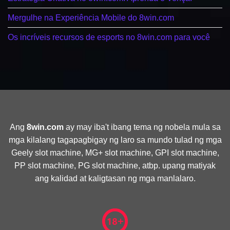
Mergulhe na Experiência Mobile do 8win.com
Os incríveis recursos de esports no 8win.com para você
Ang
8win.com
ay may iba't ibang tema ng nobela mula sa
mga kilalang tagapagbigay ng laro sa mundo tulad ng mga
Geely slot machine, MG+ slot machine, GPI slot machine,
PP slot machine, PG slot machine, atbp. upang matiyak
ang kalidad at kaligtasan ng mga manlalaro.