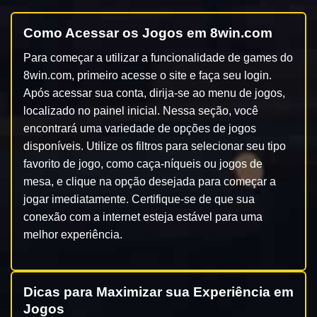
Como Acessar os Jogos em 8win.com
Para começar a utilizar a funcionalidade de games do
8win.com, primeiro acesse o site e faça seu login.
Após acessar sua conta, dirija-se ao menu de jogos,
localizado no painel inicial. Nessa seção, você
encontrará uma variedade de opções de jogos
disponíveis. Utilize os filtros para selecionar seu tipo
favorito de jogo, como caça-níqueis ou jogos de
mesa, e clique na opção desejada para começar a
jogar imediatamente. Certifique-se de que sua
conexão com a internet esteja estável para uma
melhor experiência.
Dicas para Maximizar sua Experiência em
Jogos