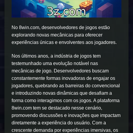
No 8win.com, desenvolvedores de jogos estão
explorando novas mecânicas para oferecer
experiências únicas e envolventes aos jogadores.
Nos últimos anos, a indústria de jogos tem
testemunhado uma evolução notável nas
mecânicas de jogo. Desenvolvedores buscam
constantemente formas inovadoras de engajar os
jogadores, quebrando as barreiras do convencional
e introduzindo novas dinâmicas que desafiam a
forma como interagimos com os jogos. A plataforma
8win.com tem se destacado nesse cenário,
promovendo discussões e inovações que impactam
diretamente a experiência do usuário. Com a
crescente demanda por experiências imersivas, os