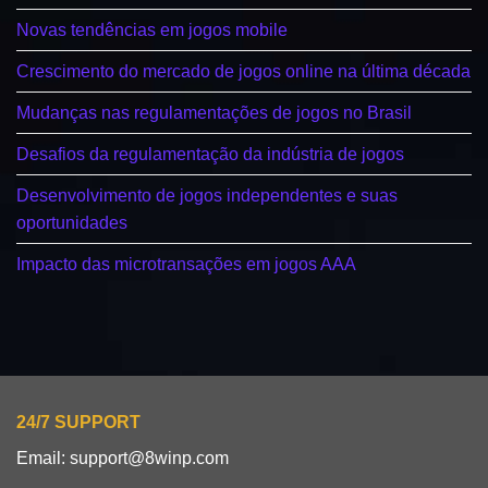
Novas tendências em jogos mobile
Crescimento do mercado de jogos online na última década
Mudanças nas regulamentações de jogos no Brasil
Desafios da regulamentação da indústria de jogos
Desenvolvimento de jogos independentes e suas
oportunidades
Impacto das microtransações em jogos AAA
24/7 SUPPORT
Email:
support@8winp.com