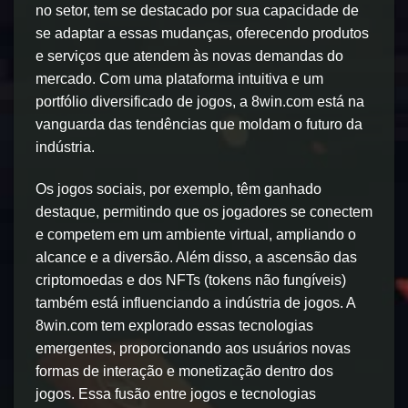
no setor, tem se destacado por sua capacidade de
se adaptar a essas mudanças, oferecendo produtos
e serviços que atendem às novas demandas do
mercado. Com uma plataforma intuitiva e um
portfólio diversificado de jogos, a 8win.com está na
vanguarda das tendências que moldam o futuro da
indústria.
Os jogos sociais, por exemplo, têm ganhado
destaque, permitindo que os jogadores se conectem
e competem em um ambiente virtual, ampliando o
alcance e a diversão. Além disso, a ascensão das
criptomoedas e dos NFTs (tokens não fungíveis)
também está influenciando a indústria de jogos. A
8win.com tem explorado essas tecnologias
emergentes, proporcionando aos usuários novas
formas de interação e monetização dentro dos
jogos. Essa fusão entre jogos e tecnologias