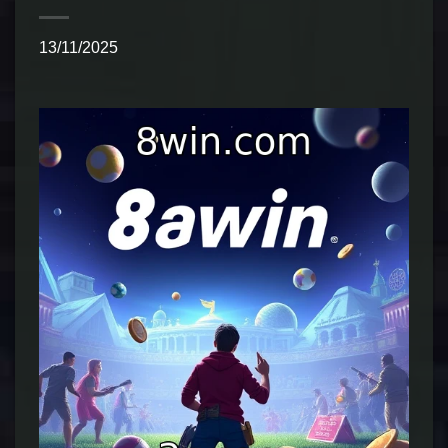
13/11/2025