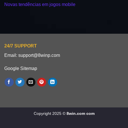
Novas tendências em jogos mobile
24/7 SUPPORT
Email:
support@8winp.com
Google Sitemap
Copyright 2025 ©
8win.com com