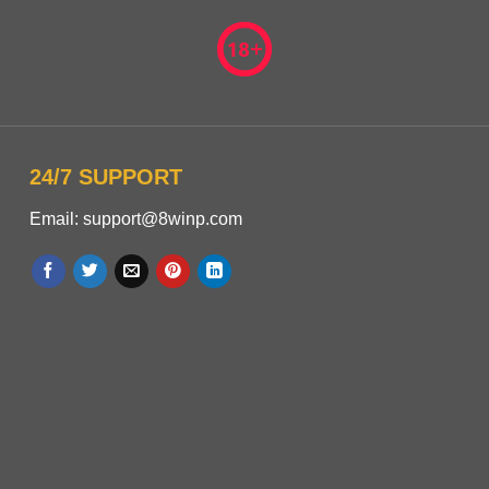
24/7 SUPPORT
Email:
support@8winp.com