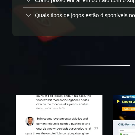
Como posso entrar em contato com o sup
Quais tipos de jogos estão disponíveis n