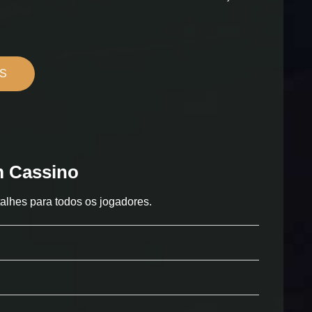
US
m Cassino
alhes para todos os jogadores.