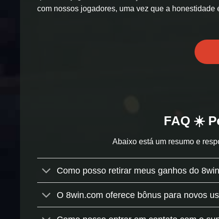
com nossos jogadores, uma vez que a honestidade 
FAQ ☀️ P
Abaixo está um resumo e respo
Como posso retirar meus ganhos do 8wi
O 8win.com oferece bônus para novos us