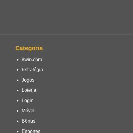
Categoria
8win.com
Estratégia
Jogos
Loteria
Login
Móvel
Bônus
Esportes