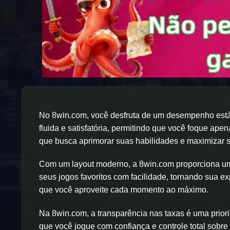
No 8win.com, você desfruta de um desempenho estáve
fluida e satisfatória, permitindo que você foque ap
que busca aprimorar suas habilidades e maximizar su
Com um layout moderno, a 8win.com proporciona uma 
seus jogos favoritos com facilidade, tornando sua e
que você aproveite cada momento ao máximo.
Na 8win.com, a transparência nas taxas é uma prior
que você jogue com confiança e controle total sobre