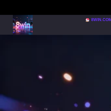
Skip
to
content
8WIN.CO