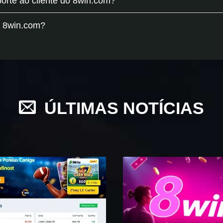
orte ao cliente do 8win.com?
o 8win.com?
ÚLTIMAS NOTÍCIAS