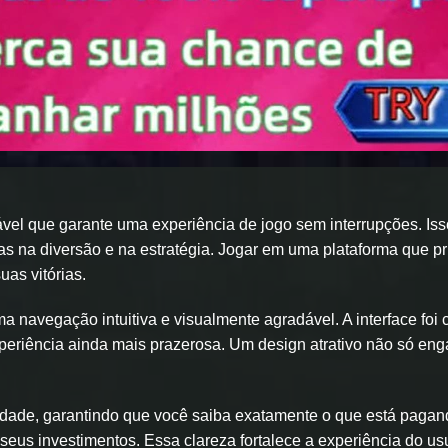
l que garante uma experiência de jogo sem interrupções. Isso
enas na diversão e na estratégia. Jogar em uma plataforma que p
as vitórias.
navegação intuitiva e visualmente agradável. A interface foi
xperiência ainda mais prazerosa. Um design atrativo não só enga
idade, garantindo que você saiba exatamente o que está pagand
 seus investimentos. Essa clareza fortalece a experiência do u